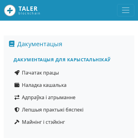
TALER
blockchain
Дакументацыя
ДАКУМЕНТАЦЫЯ ДЛЯ КАРЫСТАЛЬНІКАЎ
Пачатак працы
Наладка кашалька
Адпраўка і атрыманне
Лепшыя практыкі бяспекі
Майнінг і стэйкінг