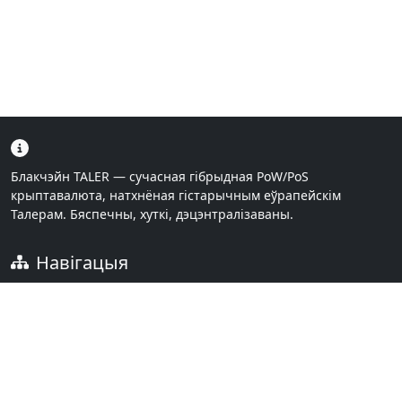
Блакчэйн TALER — сучасная гібрыдная PoW/PoS
крыптавалюта, натхнёная гістарычным еўрапейскім
Талерам. Бяспечны, хуткі, дэцэнтралізаваны.
Навігацыя
Галоўная
Спампаваць
Спасылкі
FAQ
Дакументацыя
Кантакты