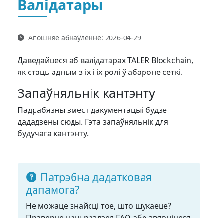
Валідатары
Апошняе абнаўленне:
2026-04-29
Даведайцеся аб валідатарах TALER Blockchain,
як стаць адным з іх і іх ролі ў абароне сеткі.
Запаўняльнік кантэнту
Падрабязны змест дакументацыі будзе
дададзены сюды. Гэта запаўняльнік для
будучага кантэнту.
Патрэбна дадатковая
дапамога?
Не можаце знайсці тое, што шукаеце?
Праверце наш раздзел FAQ або звярніцеся