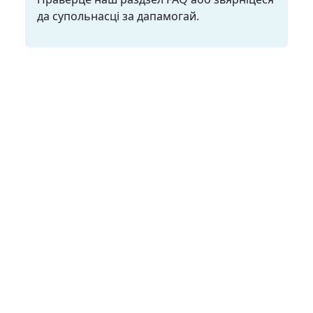
да супольнасці за дапамогай.