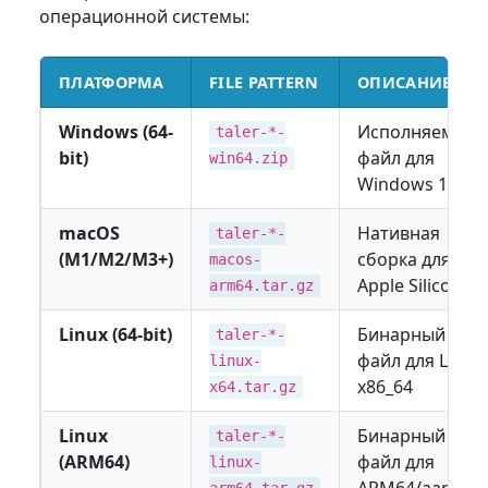
операционной системы:
ПЛАТФОРМА
FILE PATTERN
ОПИСАНИЕ
Windows (64-
Исполняемый
taler-*-
bit)
файл для
win64.zip
Windows 10/11
macOS
Нативная
taler-*-
(M1/M2/M3+)
сборка для
macos-
Apple Silicon
arm64.tar.gz
Linux (64-bit)
Бинарный
taler-*-
файл для Linux
linux-
x86_64
x64.tar.gz
Linux
Бинарный
taler-*-
(ARM64)
файл для
linux-
ARM64/aarch64