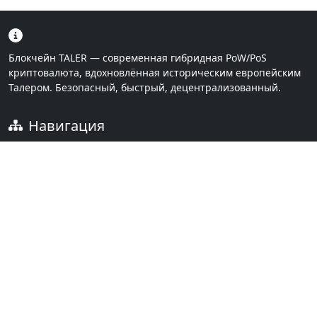
Блокчейн TALER — современная гибридная PoW/PoS
криптовалюта, вдохновлённая историческим европейским
Талером. Безопасный, быстрый, децентрализованный.
Навигация
Главная
Загрузки
Ссылки
FAQ
Документация
Контакты
Язык
Русский
English
Беларуская