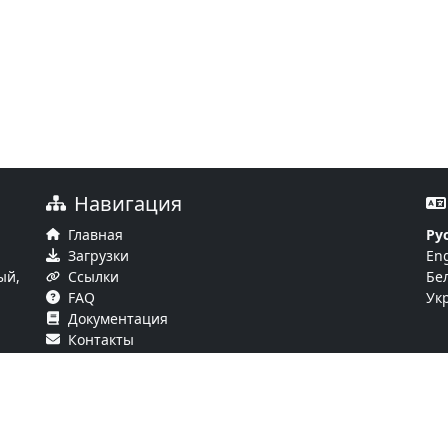
Навигация
Главная
Ру
Загрузки
Eng
ый,
Ссылки
Бе
FAQ
Ук
Документация
Контакты
© 2026 TALER Blockchain. Все права защищены.