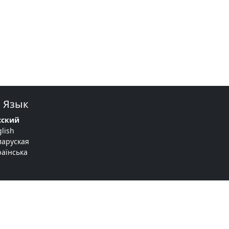
Язык
сский
lish
ларуская
раїнська