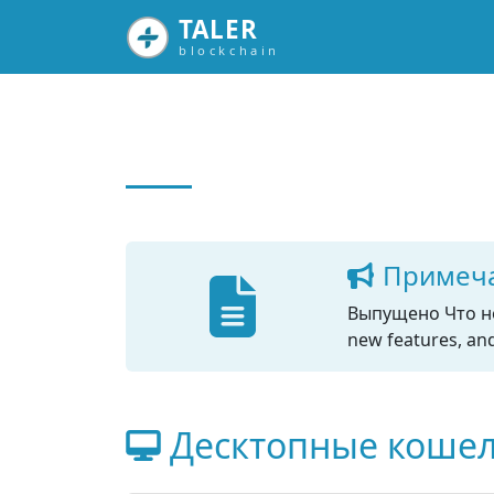
TALER
blockchain
Примеча
Выпущено Что нов
new features, an
Десктопные коше