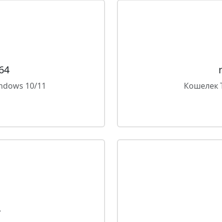
64
ndows 10/11
Кошелек 
4