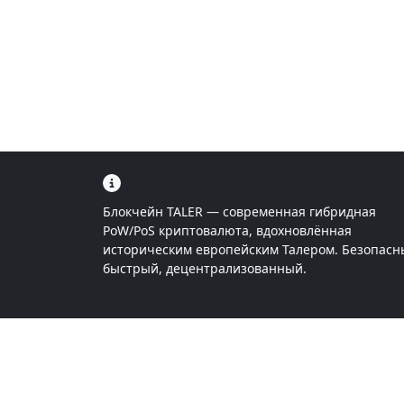
Блокчейн TALER — современная гибридная
PoW/PoS криптовалюта, вдохновлённая
историческим европейским Талером. Безопасн
быстрый, децентрализованный.