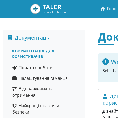
TALER
Голо
blockchain
Док
Документація
ДОКУМЕНТАЦІЯ ДЛЯ
КОРИСТУВАЧІВ
We
Початок роботи
Select 
Налаштування гаманця
Відправлення та
отримання
До
корис
Найкращі практики
Дізнайт
безпеки
GUI-гам