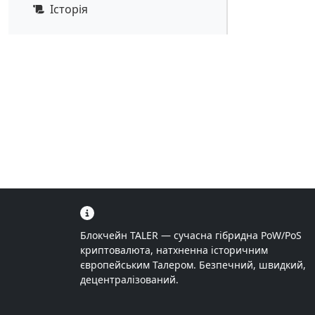
Історія
Блокчейн TALER — сучасна гібридна PoW/PoS
криптовалюта, натхненна історичним
європейським Талером. Безпечний, швидкий,
децентралізований.