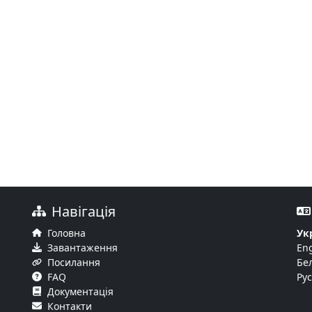
Навігація
Головна
Ук
Завантаження
Eng
Посилання
Бе
FAQ
Ру
Документація
Контакти