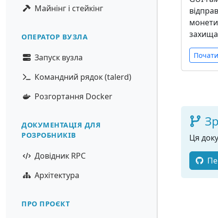
Майнінг і стейкінг
відпра
монети
захищат
ОПЕРАТОР ВУЗЛА
Почат
Запуск вузла
Командний рядок (talerd)
Розгортання Docker
Зр
ДОКУМЕНТАЦІЯ ДЛЯ
РОЗРОБНИКІВ
Ця доку
Довідник RPC
Пе
Архітектура
ПРО ПРОЄКТ