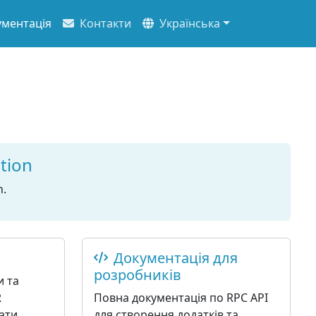
ментація
Контакти
Українська
tion
n.
Документація для
розробників
и та
R
Повна документація по RPC API
ати
для створення додатків та