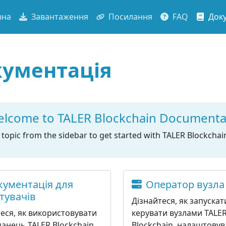
вна
Завантаження
Посилання
FAQ
Доку
ументація
lcome to TALER Blockchain Documenta
a topic from the sidebar to get started with TALER Blockchai
кументація для
Оператор вузла
тувачів
Дізнайтеся, як запускат
еся, як використовувати
керувати вузлами TALE
анець TALER Blockchain,
Blockchain, налаштовув