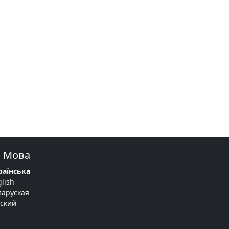
Мова
раїнська
lish
ларуская
сский