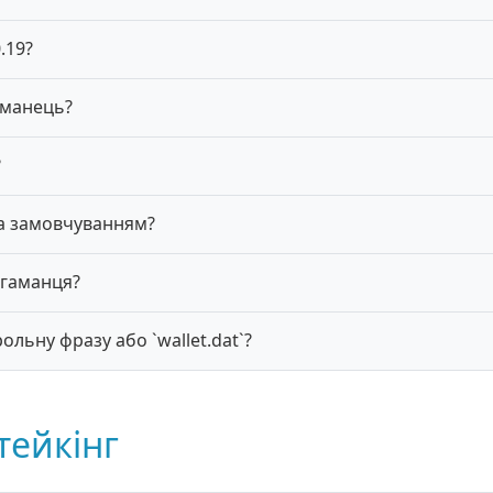
.19?
аманець?
?
а замовчуванням?
 гаманця?
ольну фразу або `wallet.dat`?
тейкінг