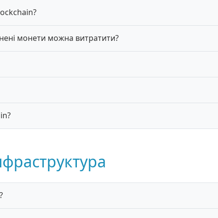
ockchain?
йнені монети можна витратити?
in?
нфраструктура
?