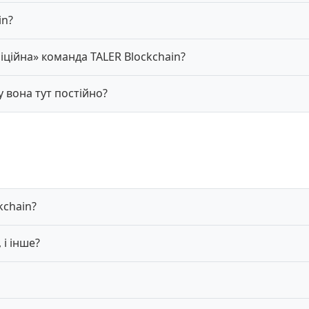
in?
фіційна» команда TALER Blockchain?
 вона тут постійно?
kchain?
 і інше?