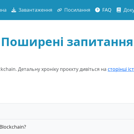
вна
Завантаження
Посилання
FAQ
Доку
Поширені запитання
kchain. Детальну хроніку проєкту дивіться на
сторінці іст
Blockchain?