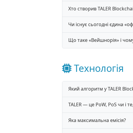
Хто створив TALER Blockcha
Чи існує сьогодні єдина «о
Що таке «Вейшнорія» і чому
Технологія
Який алгоритм у TALER Bloc
TALER — це PoW, PoS чи і те,
Яка максимальна емісія?