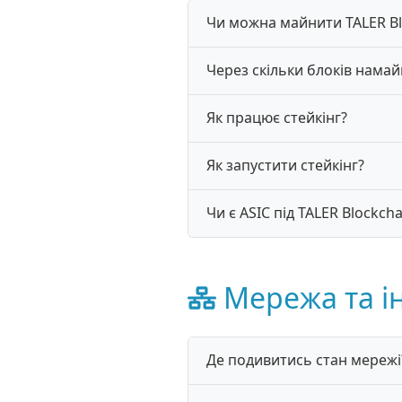
Чи можна майнити TALER Bl
Через скільки блоків нама
Як працює стейкінг?
Як запустити стейкінг?
Чи є ASIC під TALER Blockcha
Мережа та і
Де подивитись стан мережі