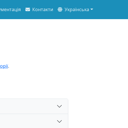
ментація
Контакти
Українська
орії
.