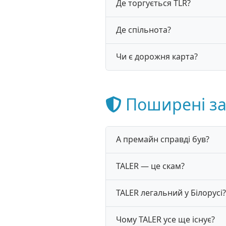
Де торгується TLR?
Де спільнота?
Чи є дорожня карта?
Поширені з
А премайн справді був?
TALER — це скам?
TALER легальний у Білорусі?
Чому TALER усе ще існує?