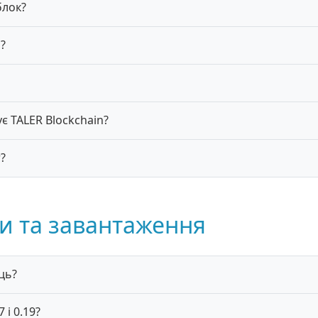
блок?
?
є TALER Blockchain?
?
ки та завантаження
ць?
 і 0.19?