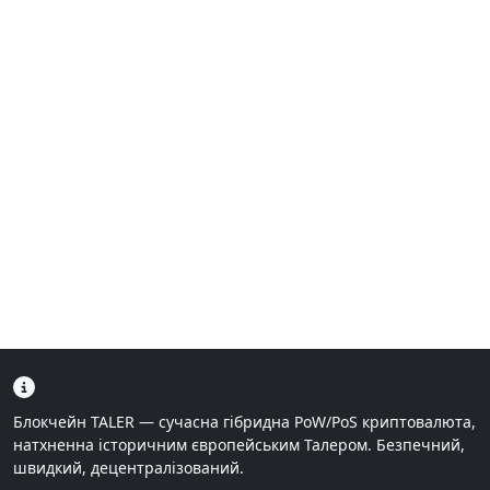
Блокчейн TALER — сучасна гібридна PoW/PoS криптовалюта,
натхненна історичним європейським Талером. Безпечний,
швидкий, децентралізований.